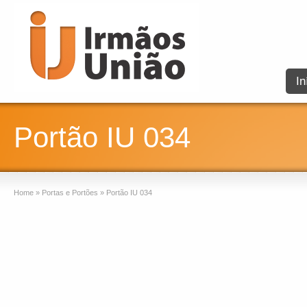
In
Portão IU 034
Home
»
Portas e Portões
»
Portão IU 034